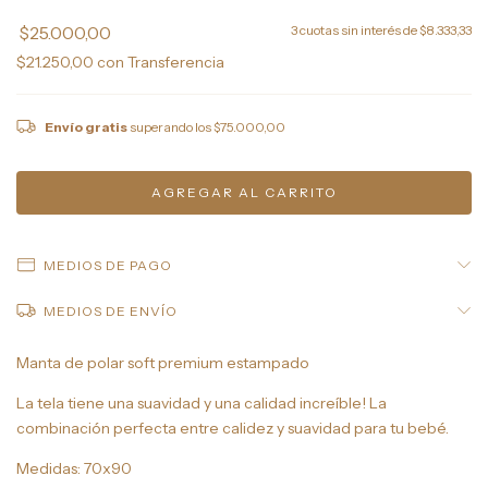
$25.000,00
3
cuotas sin interés de
$8.333,33
$21.250,00
con
Transferencia
Envío gratis
superando los
$75.000,00
MEDIOS DE PAGO
MEDIOS DE ENVÍO
Manta de polar soft premium estampado
La tela tiene una suavidad y una calidad increíble! La
combinación perfecta entre calidez y suavidad para tu bebé.
Medidas: 70x90