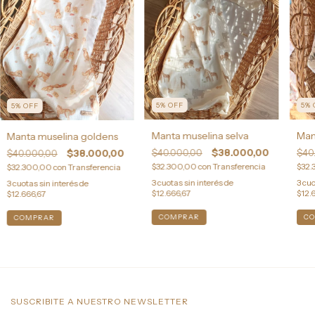
5
%
OFF
5
%
5
%
OFF
Manta muselina selva
Man
Manta muselina goldens
$40.000,00
$38.000,00
$40
$40.000,00
$38.000,00
$32.300,00
con
Transferencia
$32.
$32.300,00
con
Transferencia
3
cuotas sin interés de
3
cuo
3
cuotas sin interés de
$12.666,67
$12.
$12.666,67
SUSCRIBITE A NUESTRO NEWSLETTER