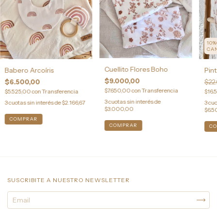
10
CA
Cuellito Flores Boho
Babero Arcoíris
Pin
$9.000,00
$6.500,00
$22
$7.650,00
con
Transferencia
$5.525,00
con
Transferencia
$16.
3
cuotas sin interés de
3
cuotas sin interés de
$2.166,67
3
cuo
$3.000,00
$6.5
COMPRAR
C
SUSCRIBITE A NUESTRO NEWSLETTER