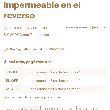
Impermeable en el
reverso
$13.000,00
$12.000,00
3
cuotas sin interés de
$4.000,00
$10.200,00
con
Transferencia
Envío gratis
superando los
$75.000,00
¡Llevá más, pagá menos!
3% OFF
comprando 2 unidades o más *
5% OFF
comprando 3 unidades o más *
6% OFF
comprando 5 unidades o más *
(*) No acumulable con algunas promociones
PACK FLORES
PACK ANIMALITOS
PACK UNISEX
DISEÑO