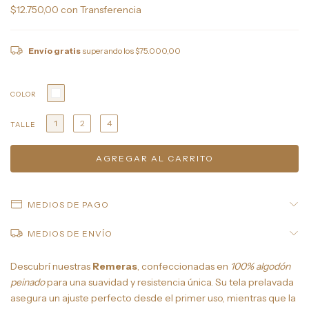
$12.750,00
con
Transferencia
Envío gratis
superando los
$75.000,00
COLOR
1
2
4
TALLE
MEDIOS DE PAGO
MEDIOS DE ENVÍO
Descubrí nuestras
Remeras
, confeccionadas en
100% algodón
peinado
para una suavidad y resistencia única. Su tela prelavada
asegura un ajuste perfecto desde el primer uso, mientras que la