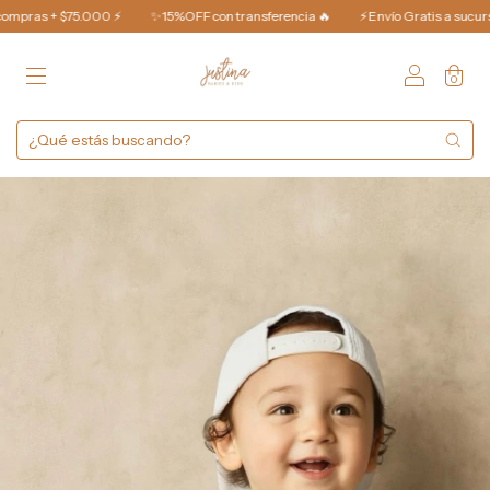
ras + $75.000 ⚡️
✨15%OFF con transferencia 🔥
⚡️Envío Gratis a sucursal e
0