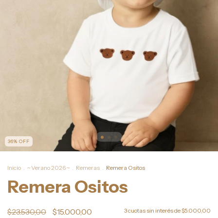
36
%
OFF
Inicio
.
~ Verano 2026 ~
.
Remeras
.
Remera Ositos
Remera Ositos
$23.530,00
$15.000,00
3
cuotas sin interés de
$5.000,00