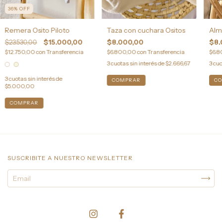
36
%
OFF
Alm
Remera Osito Piloto
Taza con cuchara Ositos
$8.
$23.530,00
$15.000,00
$8.000,00
$6.
$12.750,00
con
Transferencia
$6.800,00
con
Transferencia
3
cuo
3
cuotas sin interés de
$2.666,67
3
cuotas sin interés de
$5.000,00
COMPRAR
SUSCRIBITE A NUESTRO NEWSLETTER