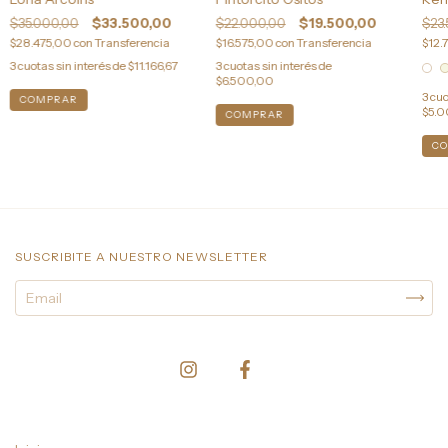
$23.
$35.000,00
$33.500,00
$22.000,00
$19.500,00
$12.
$28.475,00
con
Transferencia
$16.575,00
con
Transferencia
3
cuotas sin interés de
$11.166,67
3
cuotas sin interés de
$6.500,00
3
cuo
$5.
COMPRAR
C
SUSCRIBITE A NUESTRO NEWSLETTER