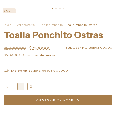
8
%
OFF
Inicio
.
~ Verano 2026 ~
.
Toallas Ponchito
.
Toalla Ponchito Ostras
Toalla Ponchito Ostras
$26.000,00
$24.000,00
3
cuotas sin interés de
$8.000,00
$20.400,00
con
Transferencia
Envío gratis
superando los
$75.000,00
1
2
TALLE