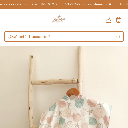
al en compras + $75.000 ⚡️
✨15%OFF con transferencia 🔥
⚡️Envío Gratis a
0