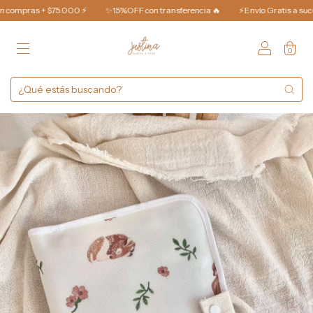
ompras + $75.000 ⚡️
✨15%OFF con transferencia 🔥
⚡️Envío Gratis a sucursa
0