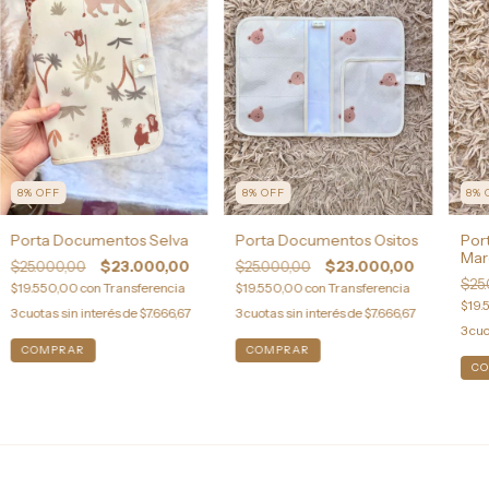
8
%
OFF
8
%
OFF
8
%
Porta Documentos Selva
Porta Documentos Ositos
Por
Mar
$25.000,00
$23.000,00
$25.000,00
$23.000,00
$25
$19.550,00
con
Transferencia
$19.550,00
con
Transferencia
$19.
3
cuotas sin interés de
$7.666,67
3
cuotas sin interés de
$7.666,67
3
cuo