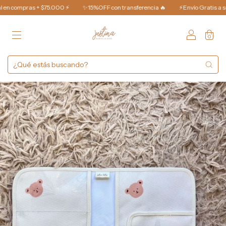
 compras + $75.000 ⚡️
✨15%OFF con transferencia 🔥
⚡️Envío Gratis a sucur
0