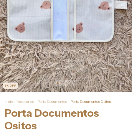
8
%
OFF
Inicio
.
Accesorios
.
Porta Documentos
.
Porta Documentos Ositos
Porta Documentos
Ositos