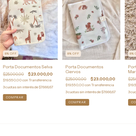
8
%
OFF
8
%
OFF
8
%
Porta Documentos Selva
Porta Documentos
Por
Ciervos
Mar
$25.000,00
$23.000,00
$25.000,00
$23.000,00
$25
$19.550,00
con
Transferencia
$19.550,00
con
Transferencia
$19.
3
cuotas sin interés de
$7.666,67
3
cuotas sin interés de
$7.666,67
3
cuo