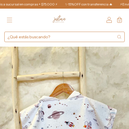
 en compras + $75.000 ⚡️
✨15%OFF con transferencia 🔥
⚡️Envío Gratis a s
0