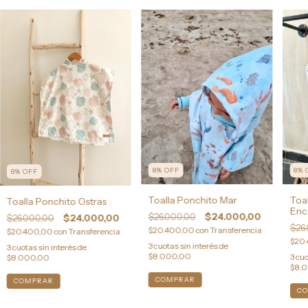
8
%
OFF
8
%
8
%
OFF
Toalla Ponchito Mar
Toa
Toalla Ponchito Ostras
Enc
$26.000,00
$24.000,00
$26.000,00
$24.000,00
$26
$20.400,00
con
Transferencia
$20.400,00
con
Transferencia
$20
3
cuotas sin interés de
3
cuotas sin interés de
$8.000,00
3
cuo
$8.000,00
$8.
COMPRAR
COMPRAR
C