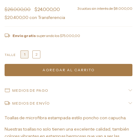
$26.000,00
$24.000,00
3
cuotas sin interés de
$8.000,00
$20.400,00
con
Transferencia
Envío gratis
superando los
$75.000,00
1
2
TALLE
MEDIOS DE PAGO
MEDIOS DE ENVÍO
Toallas de microfibra estampada estilo poncho con capucha.
Nuestras toallas no solo tienen una excelente calidad, también
colores vibrantes en estampas hermosas que van a ser las